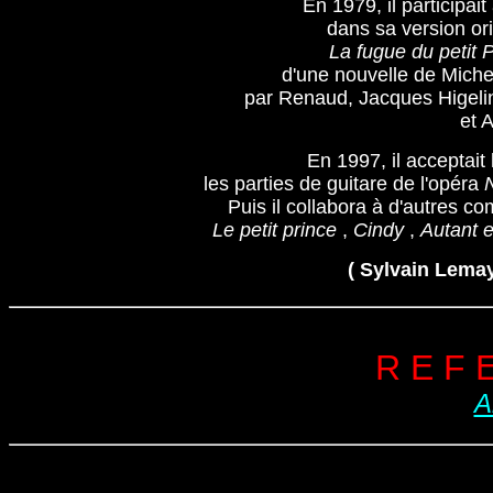
En 1979, il participait
dans sa version ori
La
fugue du petit 
d'une nouvelle de Miche
par Renaud, Jacques Higelin
et 
En 1997, il acceptait 
les parties de guitare de l'opéra 
Puis il collabora à d'autres c
Le petit prince
 , 
Cindy
 , 
Autant e
( Sylvain Lemay
R E F 
A