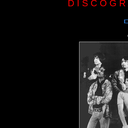
D I S C O G R 