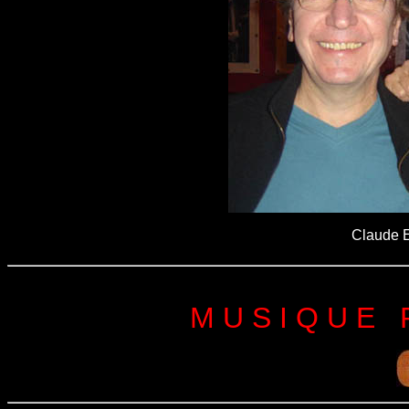
Claude E
M U S I Q U E   